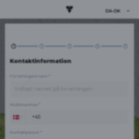
DA-DK
1
2
3
4
5
Kontaktinformation
Forretningens navn
*
Mobilnummer
*
Kontaktperson
*