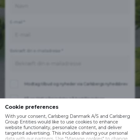
E-mail
*
Bekræft din e-mailadresse
*
Modtag tilbud og nyheder via Carlsbergs nyhedsbrev
Få en SMS påmindelse på bestillingsdage
Cookie preferences
Modtag tilbud og nyheder via SMS
With your consent, Carlsberg Danmark A/S and Carlsberg
Group Entities would like to use cookies to enhance
website functionality, personalize content, and deliver
Jeg har læst og accepteret
Privatlivspolitik
targeted advertising. This includes sharing your personal
og
Cookiepolitik
fra Carlsberg Danmark, angående
data with our partners. Use "Manage cookies" to change